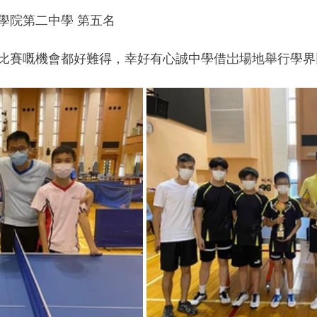
學院第二中學 第五名
比賽嘅機會都好難得，幸好有心誠中學借岀場地舉行學界