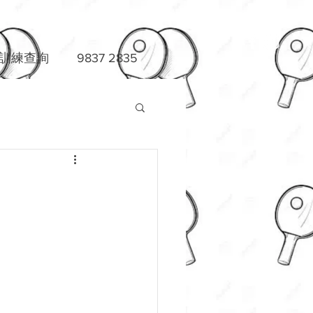
練查詢 9837 2835