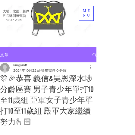
449717559975773
ME
​大埔、北區、新界
NU
乒乓球訓練查詢
9837 2835
文章
kingyintt
2024年10月22日
讀畢需時 0 分鐘
🎊🎉恭喜 義信&昊恩深水埗
分齡區賽 男子青少年單打10
至11歲組 亞軍女子青少年單
打10至11歲組 殿軍大家繼續
努力🫰🏻