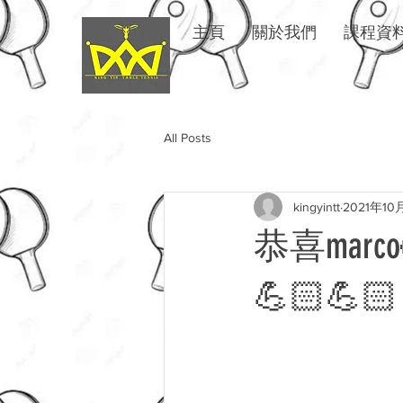
449717559975773
主頁
關於我們
課程資
All Posts
kingyintt
2021年10
恭喜mar
💪🏻💪🏻