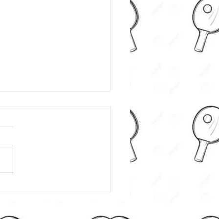
第二年 帶大埔區隊 出戰
小學區際乒乓球比賽