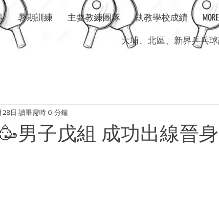
料
暑期訓練
主要教練團隊
執教學校成績
MORE
​大埔、北區、新界乒乓球訓
月28日
讀畢需時 0 分鐘
co🥳男子戊組 成功出線晉身