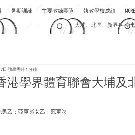
料
暑期訓練
主要教練團隊
執教學校成績
MORE
​大埔、北區、新界乒乓球訓
月7日
讀畢需時 1 分鐘
2025 香港學界體育聯會大埔
Mst男乙：亞軍🥈女乙：冠軍🥇