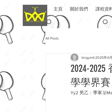
449717559975773
主頁
關於我們
課程資
All Posts
kingyintt
2025年4
2024-
學學界賽
Yy2 男乙：季軍🥉